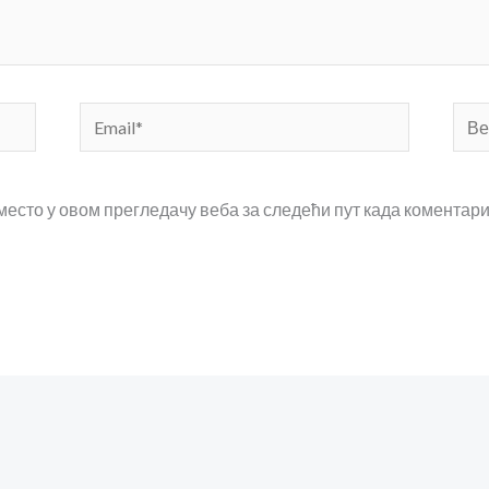
Email*
Веб
мес
 место у овом прегледачу веба за следећи пут када коментар