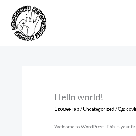
Пређи
на
садржај
Hello world!
1 коментар
/
Uncategorized
/ Од:
cqvl
Welcome to WordPress. This is your first 