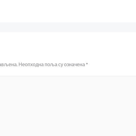
јављена.
Неопходна поља су означена
*