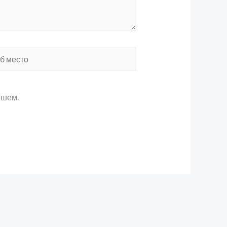
то
ишем.