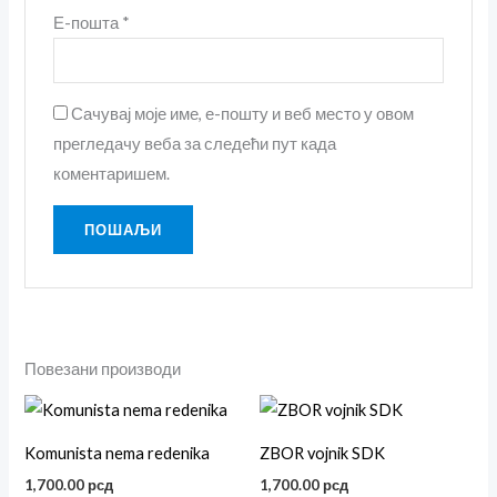
Е-пошта
*
Сачувај моје име, е-пошту и веб место у овом
прегледачу веба за следећи пут када
коментаришем.
Повезани производи
Овај
Ова
производ
пр
Komunista nema redenika
ZBOR vojnik SDK
има
им
1,700.00
рсд
1,700.00
рсд