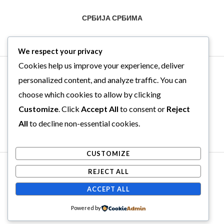
СРБИЈА СРБИМА
We respect your privacy
Cookies help us improve your experience, deliver
personalized content, and analyze traffic. You can
choose which cookies to allow by clicking
Customize
. Click
Accept All
to consent or
Reject
All
to decline non-essential cookies.
CUSTOMIZE
Copyright © 2026 . Powered by .
REJECT ALL
Web Hosting Srbija
ACCEPT ALL
Powered by