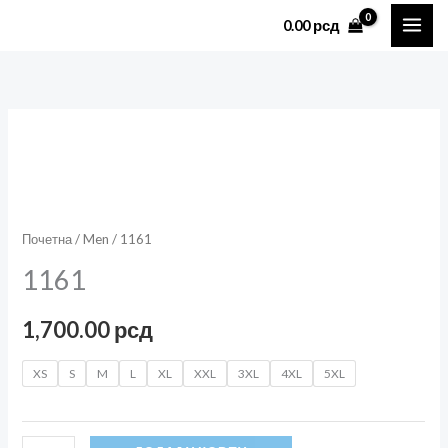
Пређи
0.00
рсд
на
садржај
1161
количина
Почетна
/
Men
/ 1161
1161
1,700.00
рсд
XS
S
M
L
XL
XXL
3XL
4XL
5XL