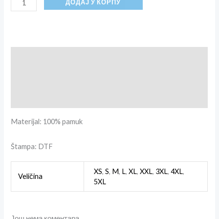
ДОДАЈ У КОРПУ
Опис
Додатне информације
Рецензије (0)
Materijal: 100% pamuk
Štampa: DTF
XS
,
S
,
M
,
L
,
XL
,
XXL
,
3XL
,
4XL
,
Veličina
5XL
Још нема коментара.