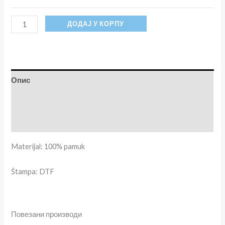
ДОДАЈ У КОРПУ
Опис
Додатне информације
Рецензије (0)
Materijal: 100% pamuk
Štampa: DTF
Повезани производи