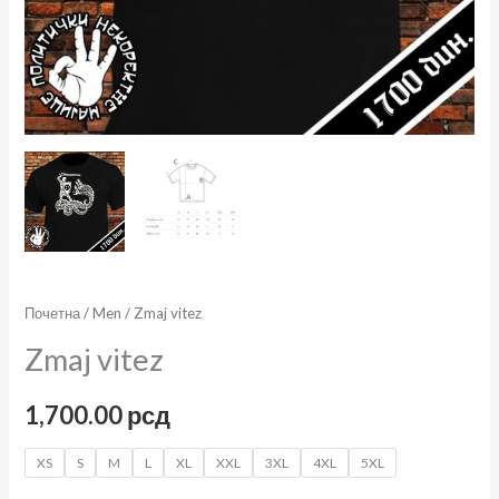
Почетна
/
Men
/ Zmaj vitez
Zmaj vitez
1,700.00
рсд
XS
S
M
L
XL
XXL
3XL
4XL
5XL