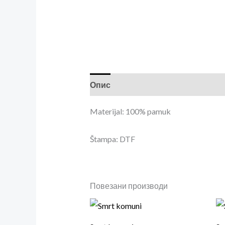
Опис
Додатне информације
Р
Materijal: 100% pamuk
Štampa: DTF
Повезани производи
Овај
произ