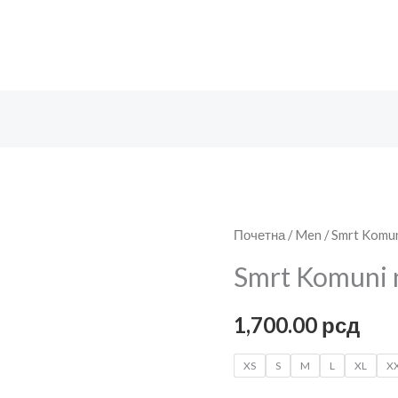
Smrt
Почетна
/
Men
/ Smrt Komun
Komuni
Smrt Komuni 
natpis
количина
1,700.00
рсд
XS
S
M
L
XL
X