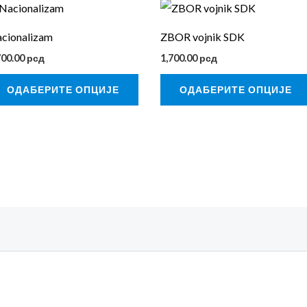
Овај
вод
производ
cionalizam
ZBOR vojnik SDK
има
700.00
рсд
1,700.00
рсд
више
нти.
варијанти.
ОДАБЕРИТЕ ОПЦИЈЕ
ОДАБЕРИТЕ ОПЦИЈЕ
е
Опције
могу
бити
ане
изабране
на
ици
страници
ода.
производа.