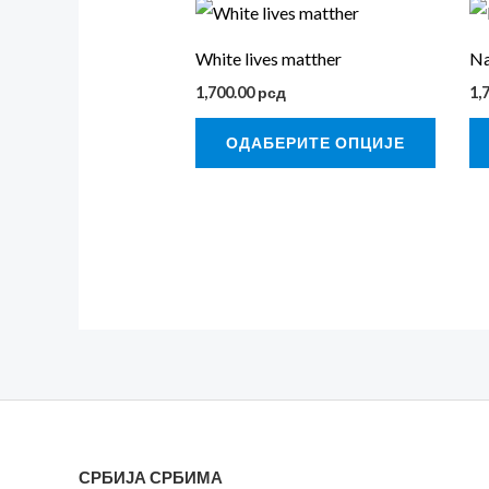
Овај
произ
White lives matther
Na
има
1,700.00
рсд
1,
више
варија
ОДАБЕРИТЕ ОПЦИЈЕ
Опциј
могу
бити
изабр
на
стран
произв
СРБИЈА СРБИМА