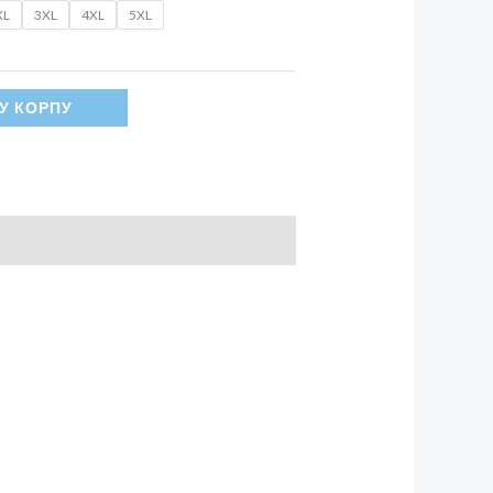
XL
3XL
4XL
5XL
У КОРПУ