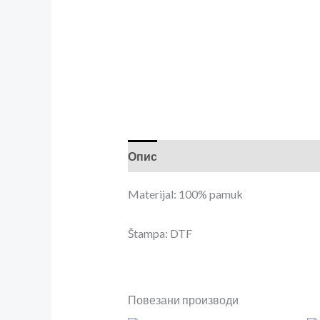
Опис
Додатне информације
Р
Materijal: 100% pamuk
Štampa: DTF
Повезани производи