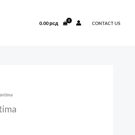
0.00
рсд
CONTACT US
antima
tima