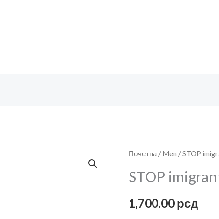
STOP
Почетна
/
Men
/ STOP imigr
imigrantima
STOP imigran
количина
1,700.00
рсд