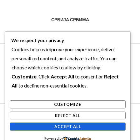
СРБИЈА СРБИМА
We respect your privacy
Cookies help us improve your experience, deliver
personalized content, and analyze traffic. You can
choose which cookies to allow by clicking
Customize
. Click
Accept All
to consent or
Reject
All
to decline non-essential cookies.
CUSTOMIZE
Copyright © 2026 . Powered by .
REJECT ALL
Web Hosting Srbija
ACCEPT ALL
Powered by