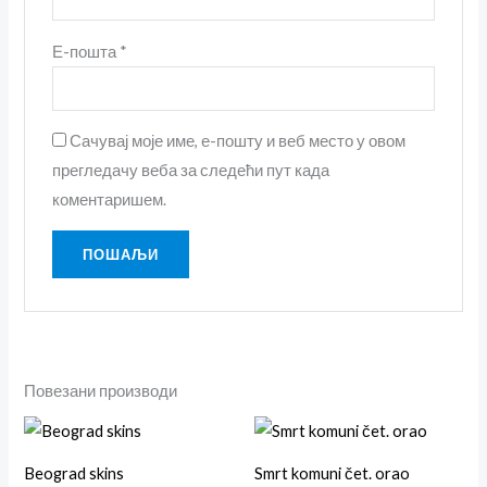
Е-пошта
*
Сачувај моје име, е-пошту и веб место у овом
прегледачу веба за следећи пут када
коментаришем.
Повезани производи
Овај
Ова
производ
пр
Beograd skins
Smrt komuni čet. orao