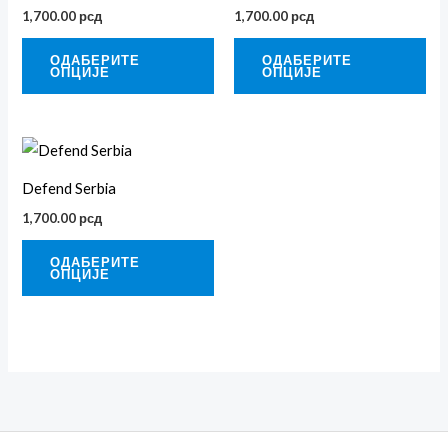
има
им
1,700.00
рсд
1,700.00
рсд
више
ви
варијанти.
вар
ОДАБЕРИТЕ
ОДАБЕРИТЕ
ОПЦИЈЕ
ОПЦИЈЕ
Опције
Оп
могу
мог
бити
би
Овај
изабране
из
производ
Defend Serbia
на
на
има
страници
ст
1,700.00
рсд
више
производа.
про
варијанти.
ОДАБЕРИТЕ
ОПЦИЈЕ
Опције
могу
бити
изабране
на
страници
производа.