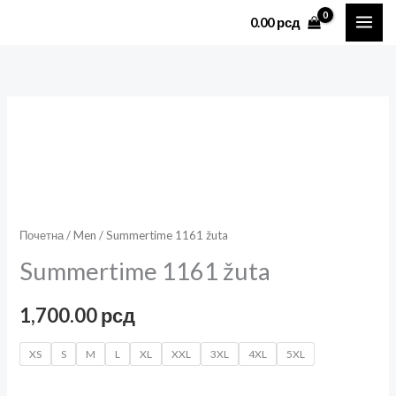
Пређи
0.00
рсд
на
садржај
Summertime
1161
žuta
количина
Почетна
/
Men
/ Summertime 1161 žuta
Summertime 1161 žuta
1,700.00
рсд
XS
S
M
L
XL
XXL
3XL
4XL
5XL