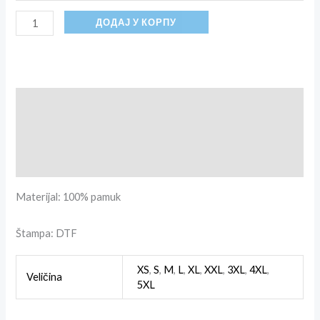
ДОДАЈ У КОРПУ
Опис
Додатне информације
Рецензије (0)
Materijal: 100% pamuk
Štampa: DTF
XS
,
S
,
M
,
L
,
XL
,
XXL
,
3XL
,
4XL
,
Veličina
5XL