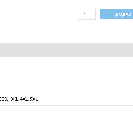
ДОДАЈ 
ецензије (0)
,
XXL
,
3XL
,
4XL
,
5XL