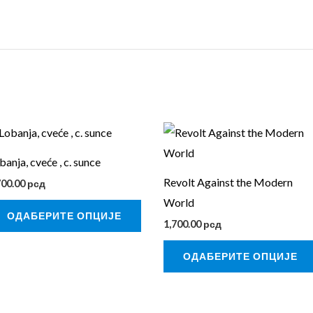
Овај
вод
производ
banja, cveće , c. sunce
има
Revolt Against the Modern
700.00
рсд
више
World
нти.
варијанти.
ОДАБЕРИТЕ ОПЦИЈЕ
1,700.00
рсд
е
Опције
могу
ОДАБЕРИТЕ ОПЦИЈЕ
бити
ане
изабране