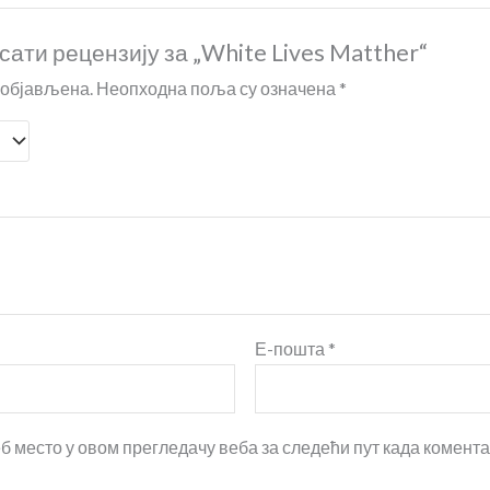
сати рецензију за „White Lives Matther“
 објављена.
Неопходна поља су означена
*
Е-пошта
*
еб место у овом прегледачу веба за следећи пут када комен