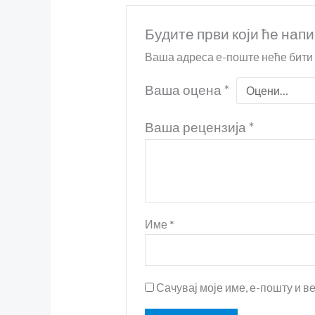
Будите први који ће напи
Ваша адреса е-поште неће бити
Ваша оцена
*
Ваша рецензија
*
Име
*
Сачувај моје име, е-пошту и в