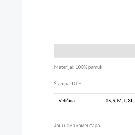
Опис
Додатне информације
Р
Materijal: 100% pamuk
Štampa: DTF
Veličina
XS
,
S
,
M
,
L
,
XL
Још нема коментара.