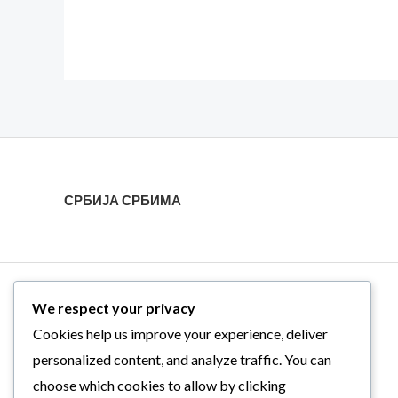
на
стран
произв
СРБИЈА СРБИМА
We respect your privacy
Cookies help us improve your experience, deliver
personalized content, and analyze traffic. You can
choose which cookies to allow by clicking