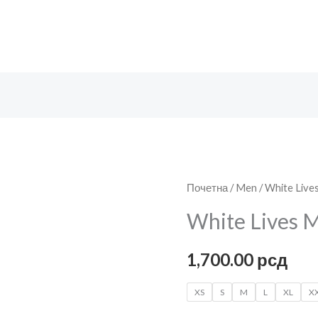
White
Почетна
/
Men
/ White Live
Lives
White Lives 
Matther
количина
1,700.00
рсд
XS
S
M
L
XL
X