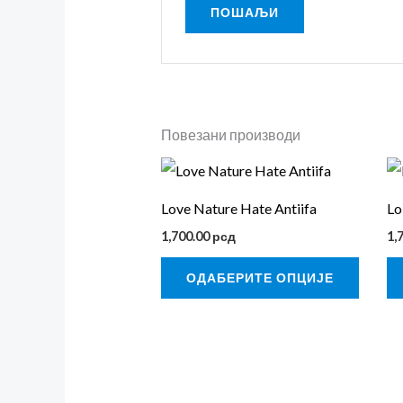
Повезани производи
Овај
произ
Love Nature Hate Antiifa
Lo
има
1,700.00
рсд
1,
више
варија
ОДАБЕРИТЕ ОПЦИЈЕ
Опциј
могу
бити
изабр