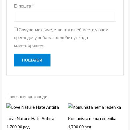
Е-пошта
*
Сачувај моје име, е-пошту и веб место у овом
прегледачу веба за следећи пут када
коментаришем.
Повезани производи
Овај
Ова
производ
пр
Love Nature Hate Antiifa
Komunista nema redenika
има
им
1,700.00
рсд
1,700.00
рсд