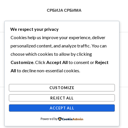
СРБИЈА СРБИМА
We respect your privacy
Cookies help us improve your experience, deliver
personalized content, and analyze traffic. You can
choose which cookies to allow by clicking
Customize
. Click
Accept All
to consent or
Reject
All
to decline non-essential cookies.
CUSTOMIZE
Copyright © 2026 . Powered by .
REJECT ALL
Web Hosting Srbija
ACCEPT ALL
Powered by