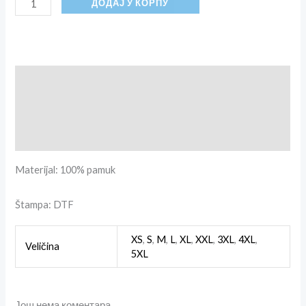
ДОДАЈ У КОРПУ
Опис
Додатне информације
Рецензије (0)
Materijal: 100% pamuk
Štampa: DTF
XS
,
S
,
M
,
L
,
XL
,
XXL
,
3XL
,
4XL
,
Veličina
5XL
Још нема коментара.