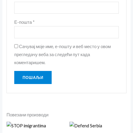
Е-пошта
*
Сачувај моје име, е-пошту и веб место у овом
прегледачу веба за следећи пут када
коментаришем.
Повезани производи
Овај
Ова