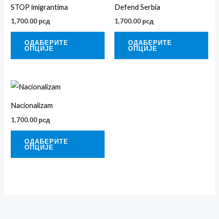
производ
пр
STOP imigrantima
Defend Serbia
има
им
1,700.00
рсд
1,700.00
рсд
више
ви
варијанти.
вар
ОДАБЕРИТЕ
ОДАБЕРИТЕ
ОПЦИЈЕ
ОПЦИЈЕ
Опције
Оп
могу
мог
бити
би
Овај
изабране
из
производ
Nacionalizam
на
на
има
страници
ст
1,700.00
рсд
више
производа.
про
варијанти.
ОДАБЕРИТЕ
ОПЦИЈЕ
Опције
могу
бити
изабране
на
страници