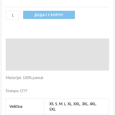
ДОДАЈ У КОРПУ
Опис
Додатне информације
Рецензије (0)
Materijal: 100% pamuk
Štampa: DTF
XS
,
S
,
M
,
L
,
XL
,
XXL
,
3XL
,
4XL
,
Veličina
5XL