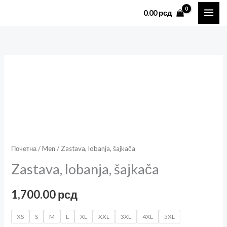
Пређи
0.00
рсд
на
садржај
Zastava,
lobanja,
šajkača
количина
Почетна
/
Men
/ Zastava, lobanja, šajkača
Zastava, lobanja, šajkača
1,700.00
рсд
XS
S
M
L
XL
XXL
3XL
4XL
5XL