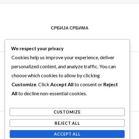
производа.
СРБИЈА СРБИМА
We respect your privacy
Cookies help us improve your experience, deliver
personalized content, and analyze traffic. You can
choose which cookies to allow by clicking
Customize
. Click
Accept All
to consent or
Reject
All
to decline non-essential cookies.
CUSTOMIZE
Copyright © 2026 . Powered by .
REJECT ALL
Web Hosting Srbija
ACCEPT ALL