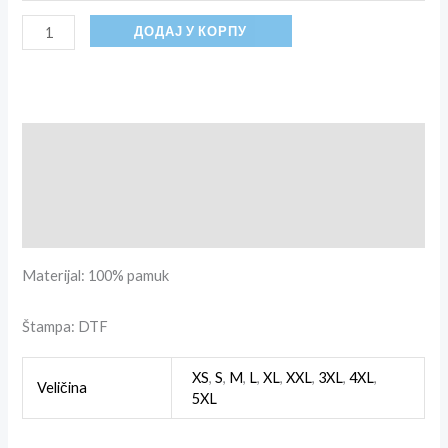
ДОДАЈ У КОРПУ
Опис
Додатне информације
Рецензије (0)
Materijal: 100% pamuk
Štampa: DTF
XS
,
S
,
M
,
L
,
XL
,
XXL
,
3XL
,
4XL
,
Veličina
5XL