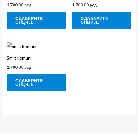
има
им
1,700.00
рсд
1,700.00
рсд
више
ви
варијанти.
вар
ОДАБЕРИТЕ
ОДАБЕРИТЕ
ОПЦИЈЕ
ОПЦИЈЕ
Опције
Оп
могу
мог
бити
би
Овај
изабране
из
производ
Smrt komuni
на
на
има
страници
ст
1,700.00
рсд
више
производа.
про
варијанти.
ОДАБЕРИТЕ
ОПЦИЈЕ
Опције
могу
бити
изабране
на
страници
производа.