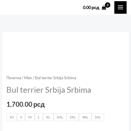
Пређи
0.00
рсд
на
садржај
Bul
terrier
Srbija
Srbima
количина
Почетна
/
Men
/ Bul terrier Srbija Srbima
Bul terrier Srbija Srbima
1,700.00
рсд
XS
S
M
L
XL
XXL
3XL
4XL
5XL