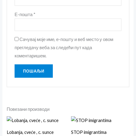
Е-пошта
*
Сачувај моје име, е-пошту и веб место у овом
прегледачу веба за следећи пут када
коментаришем.
Повезани производи
Овај
Ова
производ
пр
Lobanja, cveće , c. sunce
STOP imigrantima