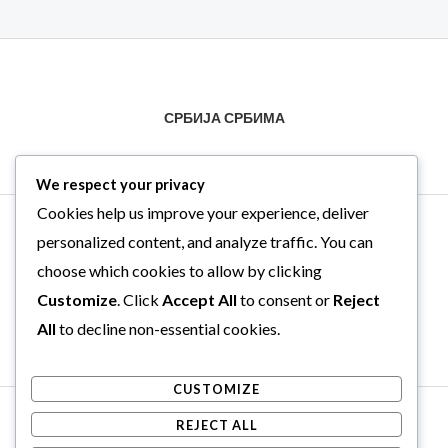
страници
производа.
СРБИЈА СРБИМА
We respect your privacy
Cookies help us improve your experience, deliver
personalized content, and analyze traffic. You can
choose which cookies to allow by clicking
Customize
. Click
Accept All
to consent or
Reject
All
to decline non-essential cookies.
CUSTOMIZE
Copyright © 2026 . Powered by .
REJECT ALL
Web Hosting Srbija