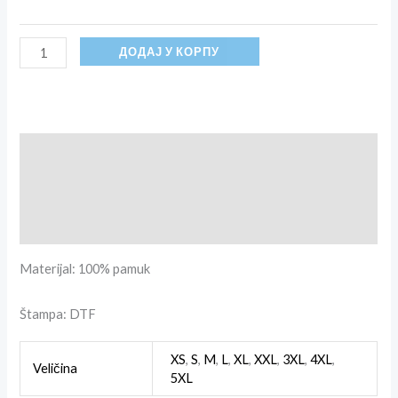
ДОДАЈ У КОРПУ
Опис
Додатне информације
Рецензије (0)
Materijal: 100% pamuk
Štampa: DTF
XS
,
S
,
M
,
L
,
XL
,
XXL
,
3XL
,
4XL
,
Veličina
5XL