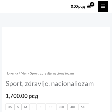
Пређи
0.00
рсд
на
садржај
Sport,
zdravlje,
nacionaliozam
количина
Почетна
/
Men
/ Sport, zdravlje, nacionaliozam
Sport, zdravlje, nacionaliozam
1,700.00
рсд
XS
S
M
L
XL
XXL
3XL
4XL
5XL