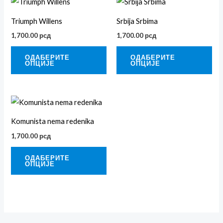
Овај
Ова
производ
пр
Triumph Willens
Srbija Srbima
има
им
1,700.00
рсд
1,700.00
рсд
више
ви
варијанти.
вар
ОДАБЕРИТЕ
ОДАБЕРИТЕ
ОПЦИЈЕ
ОПЦИЈЕ
Опције
Оп
могу
мог
бити
би
Овај
изабране
из
производ
Komunista nema redenika
на
на
има
страници
ст
1,700.00
рсд
више
производа.
про
варијанти.
ОДАБЕРИТЕ
ОПЦИЈЕ
Опције
могу
бити
изабране
на